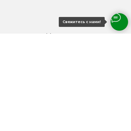
Назад
Далее
Свяжитесь с нами!
Контакты
8 914 700 41 93
Самовывоз по предварительной
договоренности по адресу
ул. Семеновская, 15 (ТЦ Клевер (Clever
House), 2 этаж)
Доставка осуществляется с 08:00 до 23:00